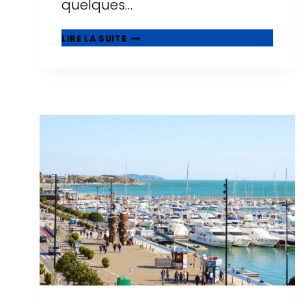
quelques…
CENTRES
LIRE LA SUITE
COMMERCIAUX
À
SALOU
:
OÙ
FAIRE
DU
SHOPPING
EN
2026
?