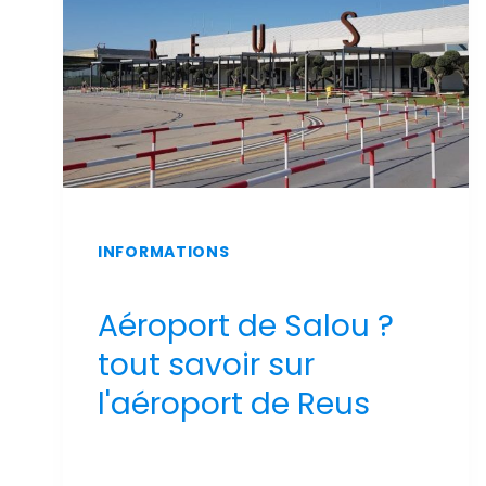
INFORMATIONS
Aéroport de Salou ?
tout savoir sur
l'aéroport de Reus
Par
Sergi Llop Penella
16 de juin de 2026