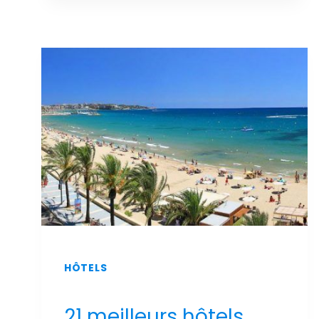
LUXE
ET
DE
DÉTENTE
:
LES
MEILLEURS
HÔTELS
DE
SALOU
AVEC
UN
SPA
AU
MEILLEUR
PRIX
!
HÔTELS
21 meilleurs hôtels