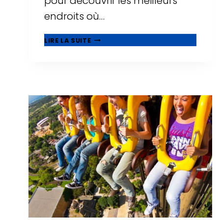
pour découvrir les meilleurs
endroits où…
21
LIRE LA SUITE
MEILLEURS
HÔTELS
FAMILIAUX
À
SALOU,
ADAPTÉS
AUX
BÉBÉS
ET
AUX
TOUT-
PETITS