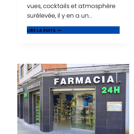
vues, cocktails et atmosphère
surélevée, il y en a un…
🌅
LIRE LA SUITE
ROOFTOPS
À
TARRAGONE
:
OÙ
BOIRE
UN
VERRE
AVEC
LES
PLUS
BELLES
VUES
?