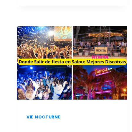
ET
À
MOINDRE
COÛT
À
SALOU
:
LES
MEILLEURS
RESTAURANTS
VIE NOCTURNE