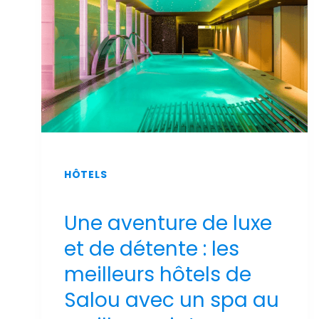
2026
HÔTELS
Une aventure de luxe
et de détente : les
meilleurs hôtels de
Salou avec un spa au