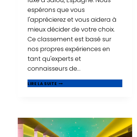
luxe à Salou, Espagne. Nous
espérons que vous
l'apprécierez et vous aidera à
mieux décider de votre choix.
Ce classement est basé sur
nos propres expériences en
tant qu'experts et
connaisseurs de…
⭐
LIRE LA SUITE
MEILLEURS
HÔTELS
DE
LUXE
À
SALOU
-
TOP