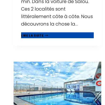
min. Dans la voiture de Salou.
Ces 2 localités sont
littéralement côte à côte. Nous
découvrons la chose la…
🥇
LIRE LA SUITE
QUE
VOIR
À
CAMBRILS,
BELLE
MUNICIPALITÉ
À
CÔTÉ
DE
SALOU