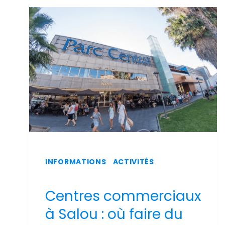
SUR
L'AÉROPORT
DE
REUS
INFORMATIONS
|
ACTIVITÉS
Centres commerciaux
à Salou : où faire du