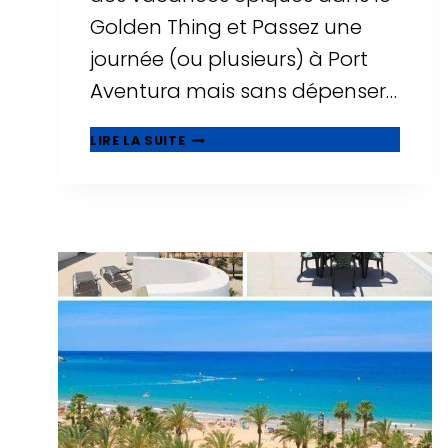
Golden Thing et Passez une
journée (ou plusieurs) à Port
Aventura mais sans dépenser…
🥇
LIRE LA SUITE
MEILLEURS
HÔTELS
PAS
CHERS
PRÈS
DE
PORT
AVENTURA