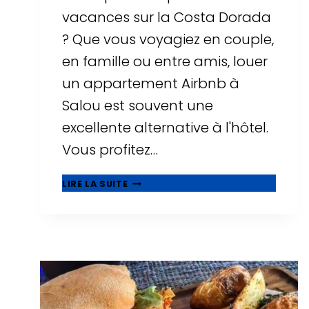
vacances sur la Costa Dorada
? Que vous voyagiez en couple,
en famille ou entre amis, louer
un appartement Airbnb à
Salou est souvent une
excellente alternative à l'hôtel.
Vous profitez…
▷
LIRE LA SUITE
LES
10
MEILLEURS
AIRBNB
À
SALOU
:
APPARTEMENTS
AVEC