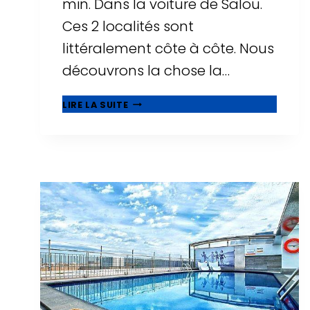
min. Dans la voiture de Salou.
Ces 2 localités sont
littéralement côte à côte. Nous
découvrons la chose la…
🥇
LIRE LA SUITE
QUE
VOIR
À
CAMBRILS,
BELLE
MUNICIPALITÉ
À
CÔTÉ
DE
SALOU