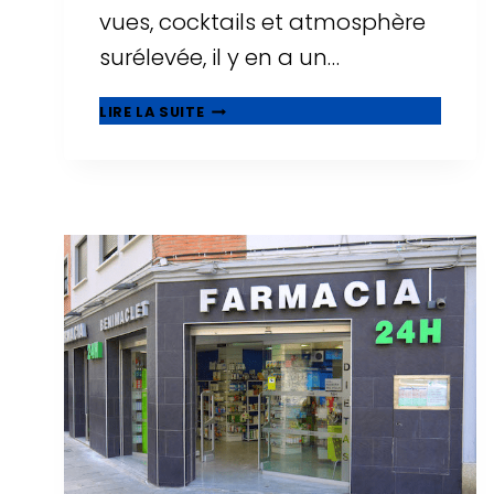
vues, cocktails et atmosphère
surélevée, il y en a un…
🌅
LIRE LA SUITE
ROOFTOPS
À
TARRAGONE
:
OÙ
BOIRE
UN
VERRE
AVEC
LES
PLUS
BELLES
VUES
?