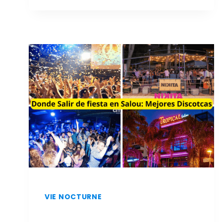
ET
À
MOINDRE
COÛT
À
SALOU
:
LES
MEILLEURS
RESTAURANTS
VIE NOCTURNE