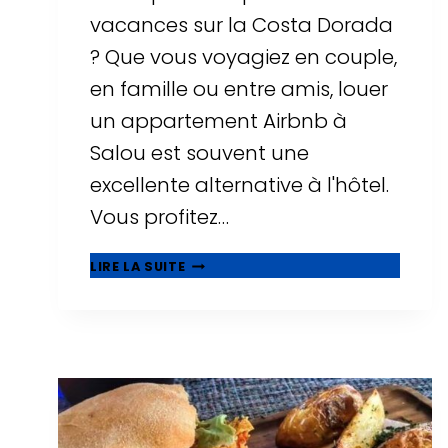
vacances sur la Costa Dorada
? Que vous voyagiez en couple,
en famille ou entre amis, louer
un appartement Airbnb à
Salou est souvent une
excellente alternative à l'hôtel.
Vous profitez…
▷
LIRE LA SUITE
LES
10
MEILLEURS
AIRBNB
À
SALOU
:
APPARTEMENTS
AVEC