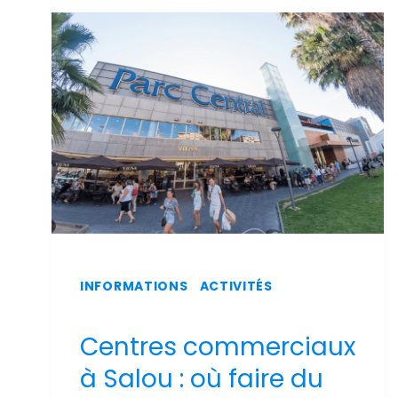
SUR
L'AÉROPORT
DE
REUS
INFORMATIONS
|
ACTIVITÉS
Centres commerciaux
à Salou : où faire du