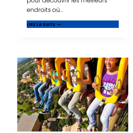
pour découvrir les meilleurs
endroits où…
21
LIRE LA SUITE
MEILLEURS
HÔTELS
FAMILIAUX
À
SALOU,
ADAPTÉS
AUX
BÉBÉS
ET
AUX
TOUT-
PETITS