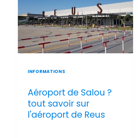
INFORMATIONS
Aéroport de Salou ?
tout savoir sur
l'aéroport de Reus
Par
Sergi Llop Penella
16 de juin de 2026