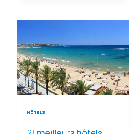
LUXE
ET
DE
DÉTENTE
:
LES
MEILLEURS
HÔTELS
DE
SALOU
AVEC
UN
SPA
AU
MEILLEUR
PRIX
!
HÔTELS
21 meilleurs hôtels