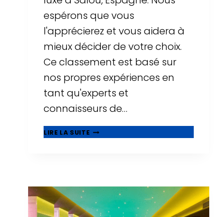
luxe à Salou, Espagne. Nous
espérons que vous
l'apprécierez et vous aidera à
mieux décider de votre choix.
Ce classement est basé sur
nos propres expériences en
tant qu'experts et
connaisseurs de…
⭐
LIRE LA SUITE
MEILLEURS
HÔTELS
DE
LUXE
À
SALOU
-
TOP