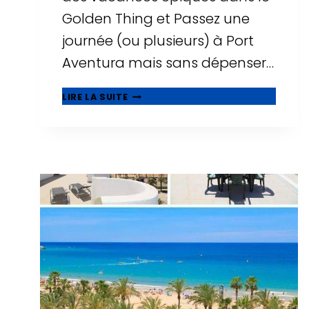
Golden Thing et Passez une
journée (ou plusieurs) à Port
Aventura mais sans dépenser…
🥇
LIRE LA SUITE
MEILLEURS
HÔTELS
PAS
CHERS
PRÈS
DE
PORT
AVENTURA