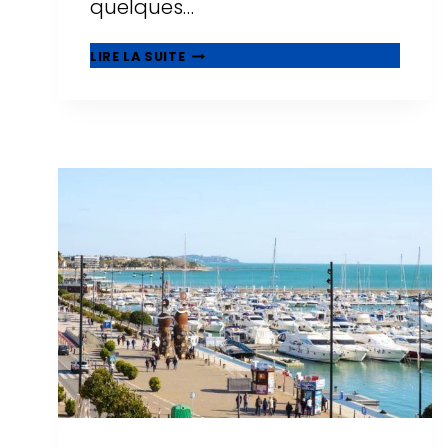
quelques…
CENTRES
LIRE LA SUITE
COMMERCIAUX
À
SALOU
:
OÙ
FAIRE
DU
SHOPPING
EN
2026
?