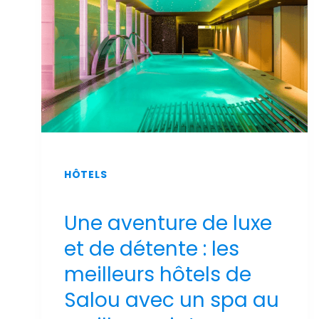
2026
HÔTELS
Une aventure de luxe
et de détente : les
meilleurs hôtels de
Salou avec un spa au