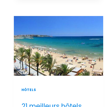
LUXE
ET
DE
DÉTENTE
:
LES
MEILLEURS
HÔTELS
DE
SALOU
AVEC
UN
SPA
AU
MEILLEUR
PRIX
!
HÔTELS
21 meilleurs hôtels