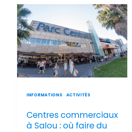
SUR
L'AÉROPORT
DE
REUS
INFORMATIONS
|
ACTIVITÉS
Centres commerciaux
à Salou : où faire du