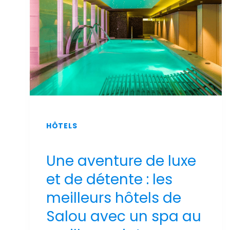
2026
HÔTELS
Une aventure de luxe
et de détente : les
meilleurs hôtels de
Salou avec un spa au