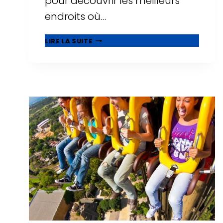
pour découvrir les meilleurs
endroits où…
21
LIRE LA SUITE
MEILLEURS
HÔTELS
FAMILIAUX
À
SALOU,
ADAPTÉS
AUX
BÉBÉS
ET
AUX
TOUT-
PETITS