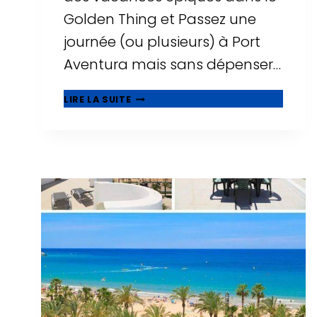
Golden Thing et Passez une
journée (ou plusieurs) à Port
Aventura mais sans dépenser…
🥇
LIRE LA SUITE
MEILLEURS
HÔTELS
PAS
CHERS
PRÈS
DE
PORT
AVENTURA