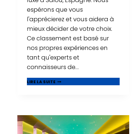
luxe à Salou, Espagne. Nous
espérons que vous
l'apprécierez et vous aidera à
mieux décider de votre choix.
Ce classement est basé sur
nos propres expériences en
tant qu'experts et
connaisseurs de…
⭐
LIRE LA SUITE
MEILLEURS
HÔTELS
DE
LUXE
À
SALOU
-
TOP