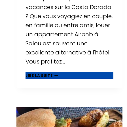
vacances sur la Costa Dorada
? Que vous voyagiez en couple,
en famille ou entre amis, louer
un appartement Airbnb à
Salou est souvent une
excellente alternative à l'hôtel.
Vous profitez…
▷
LIRE LA SUITE
LES
10
MEILLEURS
AIRBNB
À
SALOU
:
APPARTEMENTS
AVEC