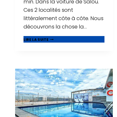
min. Dans la voiture de Salou.
Ces 2 localités sont
littéralement côte à côte. Nous
découvrons la chose la…
🥇
LIRE LA SUITE
QUE
VOIR
À
CAMBRILS,
BELLE
MUNICIPALITÉ
À
CÔTÉ
DE
SALOU