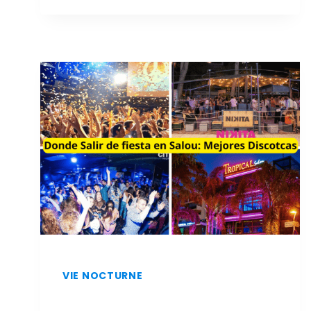
ET
À
MOINDRE
COÛT
À
SALOU
:
LES
MEILLEURS
RESTAURANTS
VIE NOCTURNE