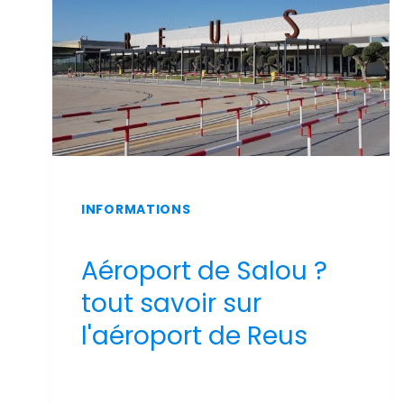
INFORMATIONS
Aéroport de Salou ?
tout savoir sur
l'aéroport de Reus
Par
Sergi Llop Penella
16 de juin de 2026