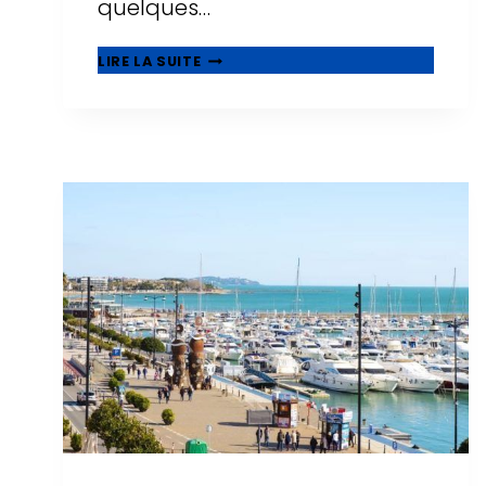
quelques…
CENTRES
LIRE LA SUITE
COMMERCIAUX
À
SALOU
:
OÙ
FAIRE
DU
SHOPPING
EN
2026
?