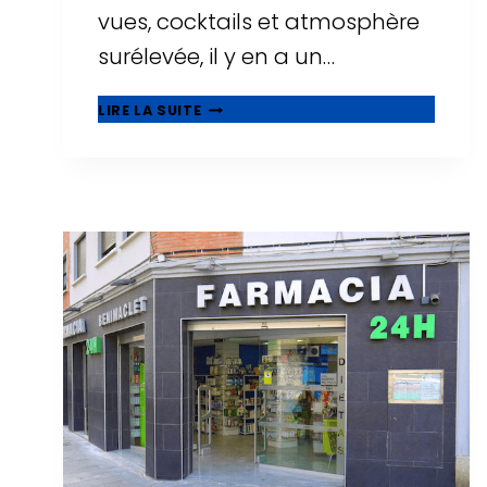
vues, cocktails et atmosphère
surélevée, il y en a un…
🌅
LIRE LA SUITE
ROOFTOPS
À
TARRAGONE
:
OÙ
BOIRE
UN
VERRE
AVEC
LES
PLUS
BELLES
VUES
?