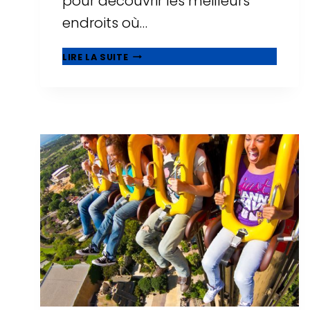
pour découvrir les meilleurs
endroits où…
21
LIRE LA SUITE
MEILLEURS
HÔTELS
FAMILIAUX
À
SALOU,
ADAPTÉS
AUX
BÉBÉS
ET
AUX
TOUT-
PETITS