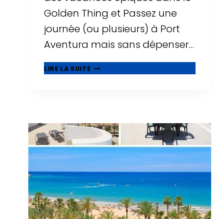
Golden Thing et Passez une
journée (ou plusieurs) à Port
Aventura mais sans dépenser…
🥇
LIRE LA SUITE
MEILLEURS
HÔTELS
PAS
CHERS
PRÈS
DE
PORT
AVENTURA