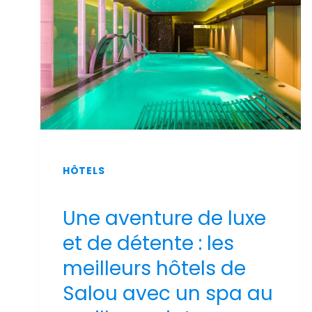
2026
HÔTELS
Une aventure de luxe
et de détente : les
meilleurs hôtels de
Salou avec un spa au