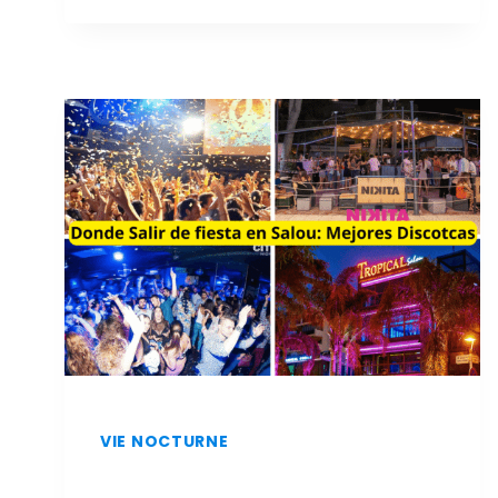
ET
À
MOINDRE
COÛT
À
SALOU
:
LES
MEILLEURS
RESTAURANTS
VIE NOCTURNE