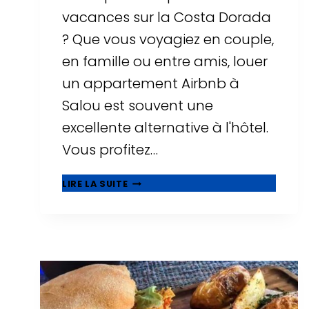
vacances sur la Costa Dorada
? Que vous voyagiez en couple,
en famille ou entre amis, louer
un appartement Airbnb à
Salou est souvent une
excellente alternative à l'hôtel.
Vous profitez…
▷
LIRE LA SUITE
LES
10
MEILLEURS
AIRBNB
À
SALOU
:
APPARTEMENTS
AVEC