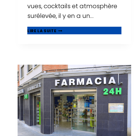
vues, cocktails et atmosphère
surélevée, il y en a un…
🌅
LIRE LA SUITE
ROOFTOPS
À
TARRAGONE
:
OÙ
BOIRE
UN
VERRE
AVEC
LES
PLUS
BELLES
VUES
?