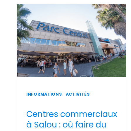
SUR
L'AÉROPORT
DE
REUS
INFORMATIONS
|
ACTIVITÉS
Centres commerciaux
à Salou : où faire du