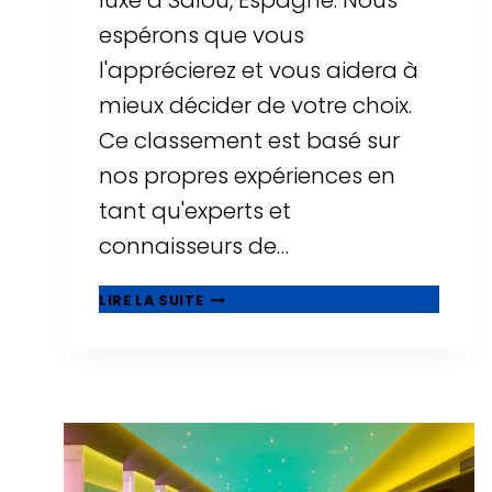
luxe à Salou, Espagne. Nous
espérons que vous
l'apprécierez et vous aidera à
mieux décider de votre choix.
Ce classement est basé sur
nos propres expériences en
tant qu'experts et
connaisseurs de…
⭐
LIRE LA SUITE
MEILLEURS
HÔTELS
DE
LUXE
À
SALOU
-
TOP