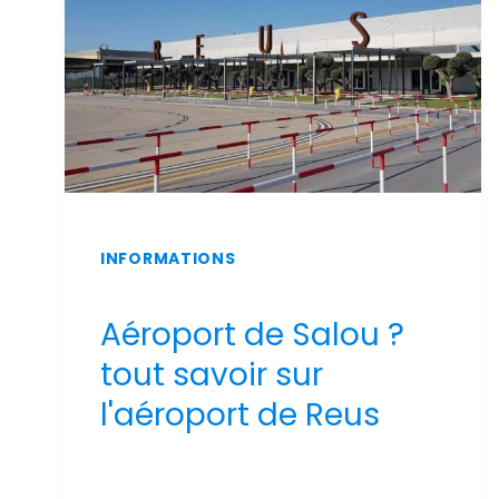
INFORMATIONS
Aéroport de Salou ?
tout savoir sur
l'aéroport de Reus
Par
Sergi Llop Penella
16 de juin de 2026