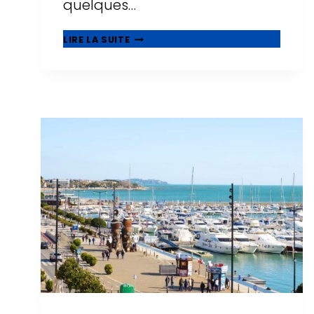
quelques…
CENTRES
LIRE LA SUITE
COMMERCIAUX
À
SALOU
:
OÙ
FAIRE
DU
SHOPPING
EN
2026
?