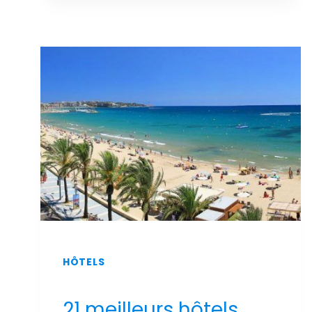
LUXE
ET
DE
DÉTENTE
:
LES
MEILLEURS
HÔTELS
DE
SALOU
AVEC
UN
SPA
AU
MEILLEUR
PRIX
!
HÔTELS
21 meilleurs hôtels