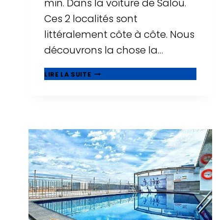
min. Dans la voiture de Salou.
Ces 2 localités sont
littéralement côte à côte. Nous
découvrons la chose la…
🥇
LIRE LA SUITE
QUE
VOIR
À
CAMBRILS,
BELLE
MUNICIPALITÉ
À
CÔTÉ
DE
SALOU