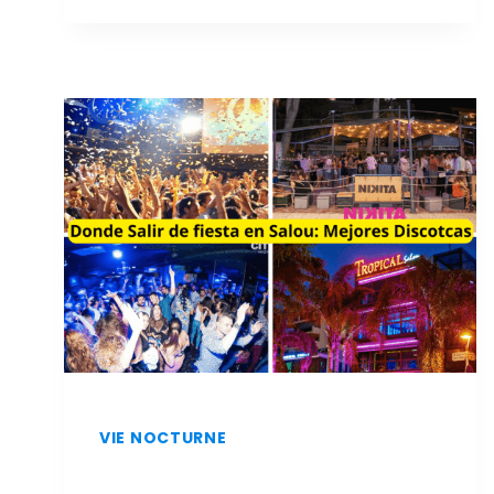
ET
À
MOINDRE
COÛT
À
SALOU
:
LES
MEILLEURS
RESTAURANTS
VIE NOCTURNE