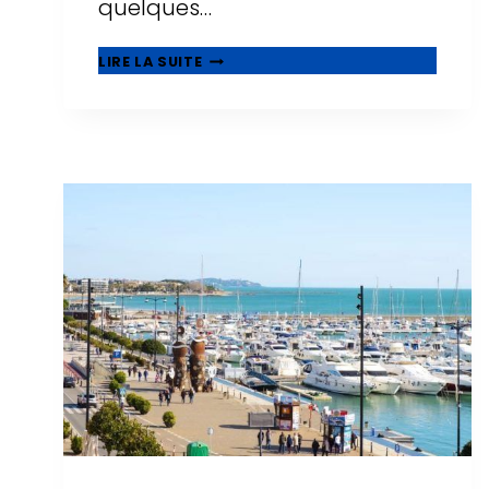
quelques…
CENTRES
LIRE LA SUITE
COMMERCIAUX
À
SALOU
:
OÙ
FAIRE
DU
SHOPPING
EN
2026
?