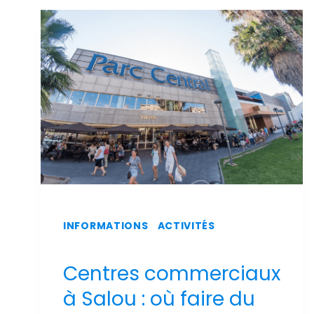
SUR
L'AÉROPORT
DE
REUS
INFORMATIONS
|
ACTIVITÉS
Centres commerciaux
à Salou : où faire du