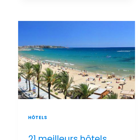
LUXE
ET
DE
DÉTENTE
:
LES
MEILLEURS
HÔTELS
DE
SALOU
AVEC
UN
SPA
AU
MEILLEUR
PRIX
!
HÔTELS
21 meilleurs hôtels