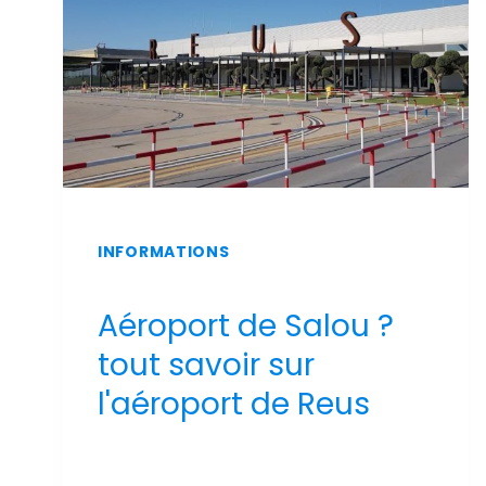
INFORMATIONS
Aéroport de Salou ?
tout savoir sur
l'aéroport de Reus
Par
Sergi Llop Penella
16 de juin de 2026