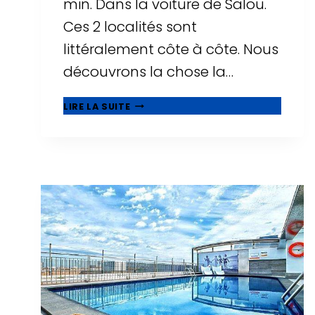
min. Dans la voiture de Salou.
Ces 2 localités sont
littéralement côte à côte. Nous
découvrons la chose la…
🥇
LIRE LA SUITE
QUE
VOIR
À
CAMBRILS,
BELLE
MUNICIPALITÉ
À
CÔTÉ
DE
SALOU