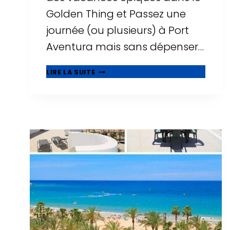
Golden Thing et Passez une
journée (ou plusieurs) à Port
Aventura mais sans dépenser…
🥇
LIRE LA SUITE
MEILLEURS
HÔTELS
PAS
CHERS
PRÈS
DE
PORT
AVENTURA