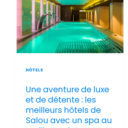
2026
HÔTELS
Une aventure de luxe
et de détente : les
meilleurs hôtels de
Salou avec un spa au