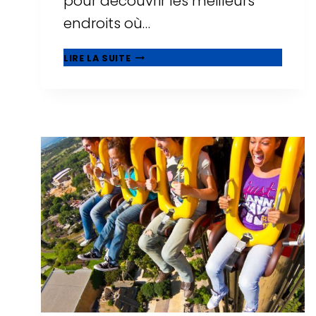
pour découvrir les meilleurs
endroits où…
21
LIRE LA SUITE
MEILLEURS
HÔTELS
FAMILIAUX
À
SALOU,
ADAPTÉS
AUX
BÉBÉS
ET
AUX
TOUT-
PETITS