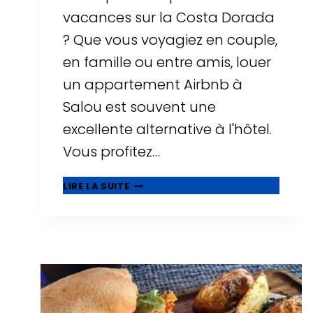
vacances sur la Costa Dorada
? Que vous voyagiez en couple,
en famille ou entre amis, louer
un appartement Airbnb à
Salou est souvent une
excellente alternative à l'hôtel.
Vous profitez…
▷
LIRE LA SUITE
LES
10
MEILLEURS
AIRBNB
À
SALOU
:
APPARTEMENTS
AVEC