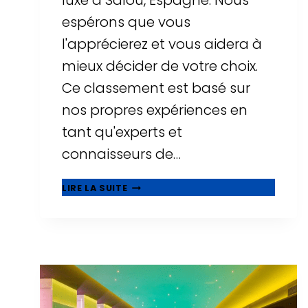
luxe à Salou, Espagne. Nous
espérons que vous
l'apprécierez et vous aidera à
mieux décider de votre choix.
Ce classement est basé sur
nos propres expériences en
tant qu'experts et
connaisseurs de…
⭐
LIRE LA SUITE
MEILLEURS
HÔTELS
DE
LUXE
À
SALOU
-
TOP