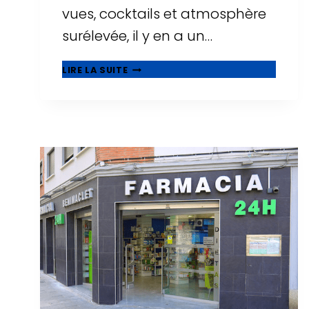
vues, cocktails et atmosphère
surélevée, il y en a un…
🌅
LIRE LA SUITE
ROOFTOPS
À
TARRAGONE
:
OÙ
BOIRE
UN
VERRE
AVEC
LES
PLUS
BELLES
VUES
?