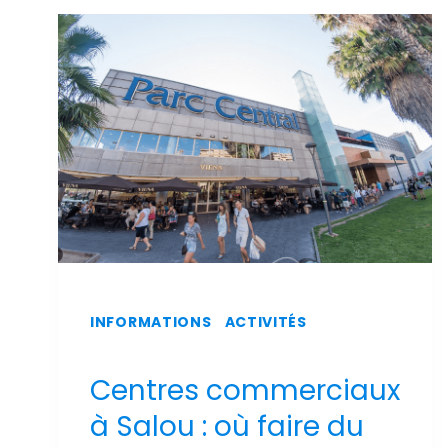
SUR
L'AÉROPORT
DE
REUS
INFORMATIONS
|
ACTIVITÉS
Centres commerciaux
à Salou : où faire du