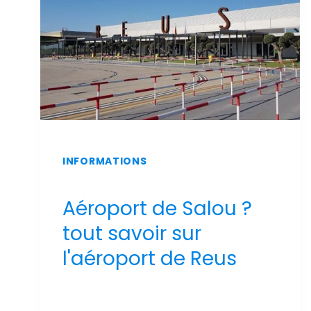
INFORMATIONS
Aéroport de Salou ?
tout savoir sur
l'aéroport de Reus
Par
Sergi Llop Penella
16 de juin de 2026