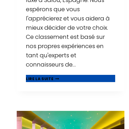
luxe à Salou, Espagne. Nous
espérons que vous
l'apprécierez et vous aidera à
mieux décider de votre choix.
Ce classement est basé sur
nos propres expériences en
tant qu'experts et
connaisseurs de…
⭐
LIRE LA SUITE
MEILLEURS
HÔTELS
DE
LUXE
À
SALOU
-
TOP