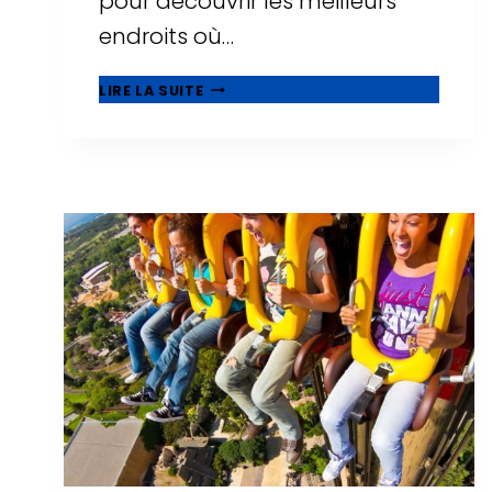
pour découvrir les meilleurs
endroits où…
21
LIRE LA SUITE
MEILLEURS
HÔTELS
FAMILIAUX
À
SALOU,
ADAPTÉS
AUX
BÉBÉS
ET
AUX
TOUT-
PETITS