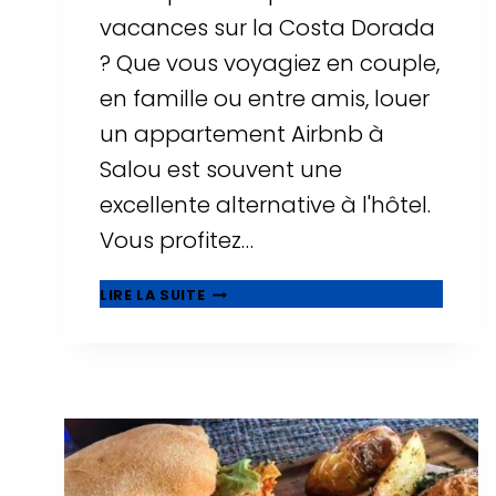
vacances sur la Costa Dorada
? Que vous voyagiez en couple,
en famille ou entre amis, louer
un appartement Airbnb à
Salou est souvent une
excellente alternative à l'hôtel.
Vous profitez…
▷
LIRE LA SUITE
LES
10
MEILLEURS
AIRBNB
À
SALOU
:
APPARTEMENTS
AVEC