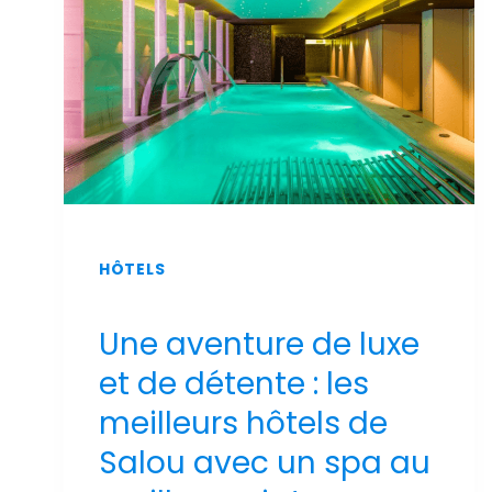
2026
HÔTELS
Une aventure de luxe
et de détente : les
meilleurs hôtels de
Salou avec un spa au