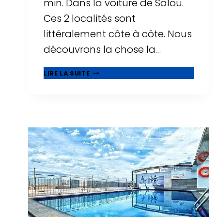
min. Dans la voiture de Salou.
Ces 2 localités sont
littéralement côte à côte. Nous
découvrons la chose la…
🥇
LIRE LA SUITE
QUE
VOIR
À
CAMBRILS,
BELLE
MUNICIPALITÉ
À
CÔTÉ
DE
SALOU