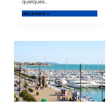
quelques…
CENTRES
LIRE LA SUITE
COMMERCIAUX
À
SALOU
:
OÙ
FAIRE
DU
SHOPPING
EN
2026
?