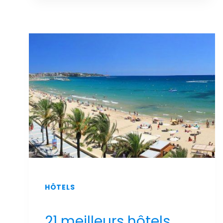
LUXE
ET
DE
DÉTENTE
:
LES
MEILLEURS
HÔTELS
DE
SALOU
AVEC
UN
SPA
AU
MEILLEUR
PRIX
!
HÔTELS
21 meilleurs hôtels