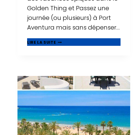
Golden Thing et Passez une
journée (ou plusieurs) à Port
Aventura mais sans dépenser…
🥇
LIRE LA SUITE
MEILLEURS
HÔTELS
PAS
CHERS
PRÈS
DE
PORT
AVENTURA