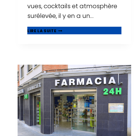
vues, cocktails et atmosphère
surélevée, il y en a un…
🌅
LIRE LA SUITE
ROOFTOPS
À
TARRAGONE
:
OÙ
BOIRE
UN
VERRE
AVEC
LES
PLUS
BELLES
VUES
?