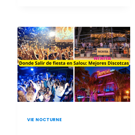
ET
À
MOINDRE
COÛT
À
SALOU
:
LES
MEILLEURS
RESTAURANTS
VIE NOCTURNE