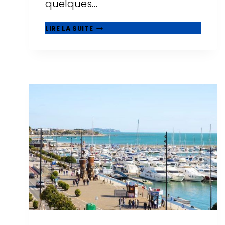
quelques…
CENTRES
LIRE LA SUITE
COMMERCIAUX
À
SALOU
:
OÙ
FAIRE
DU
SHOPPING
EN
2026
?