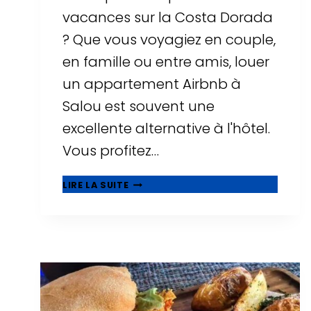
vacances sur la Costa Dorada
? Que vous voyagiez en couple,
en famille ou entre amis, louer
un appartement Airbnb à
Salou est souvent une
excellente alternative à l'hôtel.
Vous profitez…
▷
LIRE LA SUITE
LES
10
MEILLEURS
AIRBNB
À
SALOU
:
APPARTEMENTS
AVEC