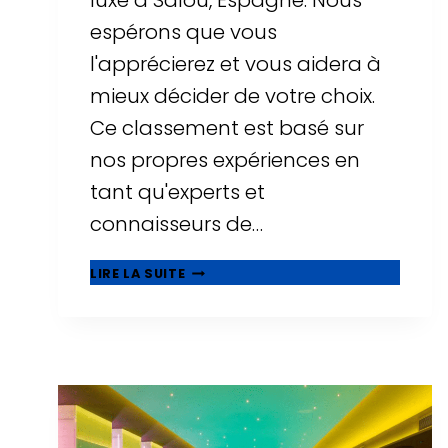
luxe à Salou, Espagne. Nous
espérons que vous
l'apprécierez et vous aidera à
mieux décider de votre choix.
Ce classement est basé sur
nos propres expériences en
tant qu'experts et
connaisseurs de…
⭐
LIRE LA SUITE
MEILLEURS
HÔTELS
DE
LUXE
À
SALOU
-
TOP