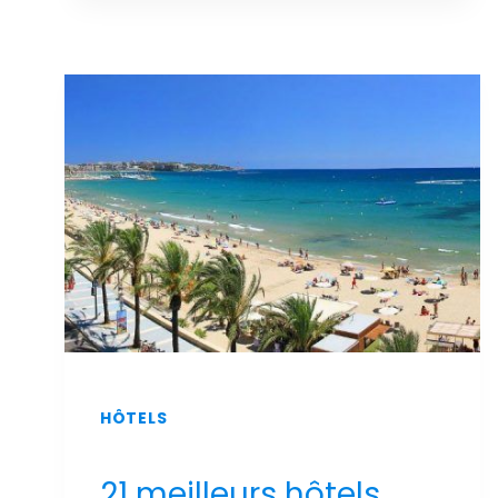
LUXE
ET
DE
DÉTENTE
:
LES
MEILLEURS
HÔTELS
DE
SALOU
AVEC
UN
SPA
AU
MEILLEUR
PRIX
!
HÔTELS
21 meilleurs hôtels