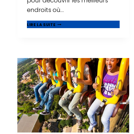
pour découvrir les meilleurs
endroits où…
21
LIRE LA SUITE
MEILLEURS
HÔTELS
FAMILIAUX
À
SALOU,
ADAPTÉS
AUX
BÉBÉS
ET
AUX
TOUT-
PETITS