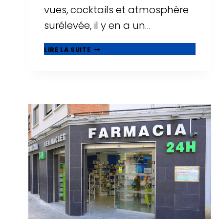
vues, cocktails et atmosphère
surélevée, il y en a un…
🌅
LIRE LA SUITE
ROOFTOPS
À
TARRAGONE
:
OÙ
BOIRE
UN
VERRE
AVEC
LES
PLUS
BELLES
VUES
?