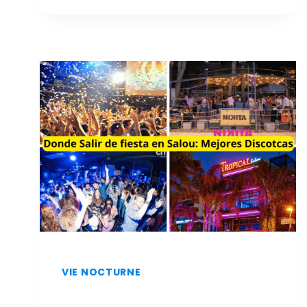
ET
À
MOINDRE
COÛT
À
SALOU
:
LES
MEILLEURS
RESTAURANTS
VIE NOCTURNE