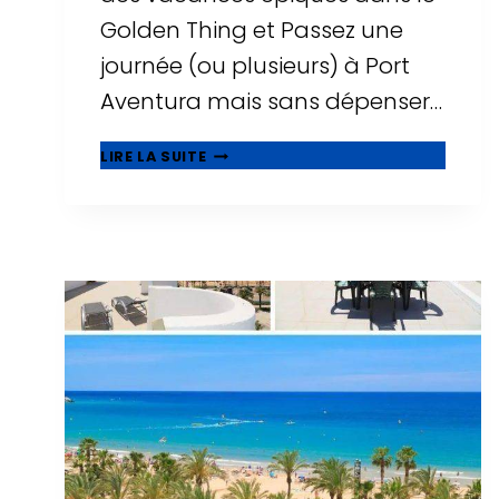
Golden Thing et Passez une
journée (ou plusieurs) à Port
Aventura mais sans dépenser…
🥇
LIRE LA SUITE
MEILLEURS
HÔTELS
PAS
CHERS
PRÈS
DE
PORT
AVENTURA