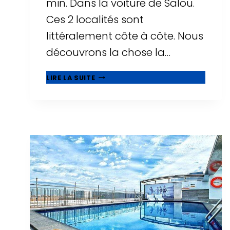
min. Dans la voiture de Salou.
Ces 2 localités sont
littéralement côte à côte. Nous
découvrons la chose la…
🥇
LIRE LA SUITE
QUE
VOIR
À
CAMBRILS,
BELLE
MUNICIPALITÉ
À
CÔTÉ
DE
SALOU