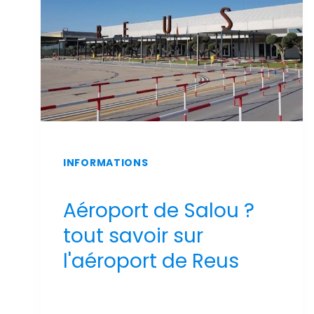
INFORMATIONS
Aéroport de Salou ?
tout savoir sur
l'aéroport de Reus
Par
Sergi Llop Penella
16 de juin de 2026