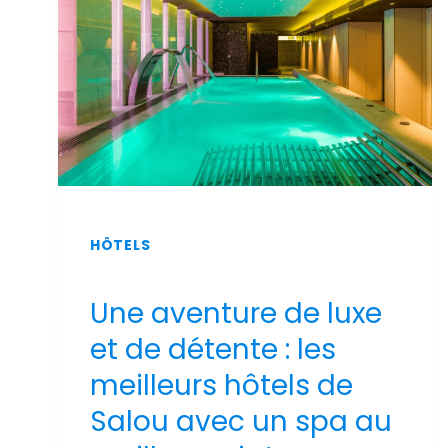
2026
HÔTELS
Une aventure de luxe
et de détente : les
meilleurs hôtels de
Salou avec un spa au