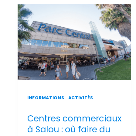
SUR
L'AÉROPORT
DE
REUS
INFORMATIONS
|
ACTIVITÉS
Centres commerciaux
à Salou : où faire du