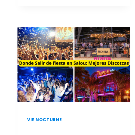
ET
À
MOINDRE
COÛT
À
SALOU
:
LES
MEILLEURS
RESTAURANTS
VIE NOCTURNE