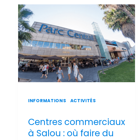
SUR
L'AÉROPORT
DE
REUS
INFORMATIONS
|
ACTIVITÉS
Centres commerciaux
à Salou : où faire du