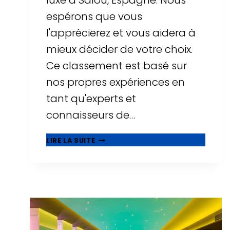
luxe à Salou, Espagne. Nous
espérons que vous
l'apprécierez et vous aidera à
mieux décider de votre choix.
Ce classement est basé sur
nos propres expériences en
tant qu'experts et
connaisseurs de…
⭐
LIRE LA SUITE
MEILLEURS
HÔTELS
DE
LUXE
À
SALOU
-
TOP