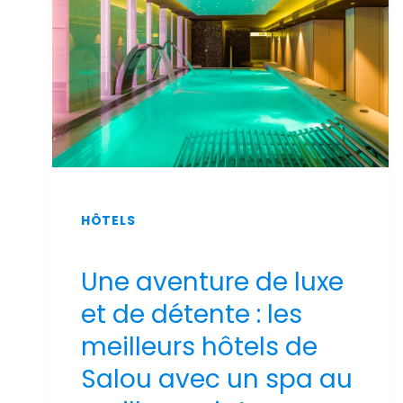
2026
HÔTELS
Une aventure de luxe
et de détente : les
meilleurs hôtels de
Salou avec un spa au