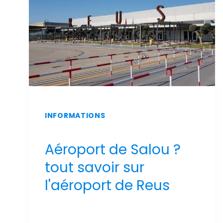
INFORMATIONS
Aéroport de Salou ?
tout savoir sur
l'aéroport de Reus
Par
Sergi Llop Penella
16 de juin de 2026