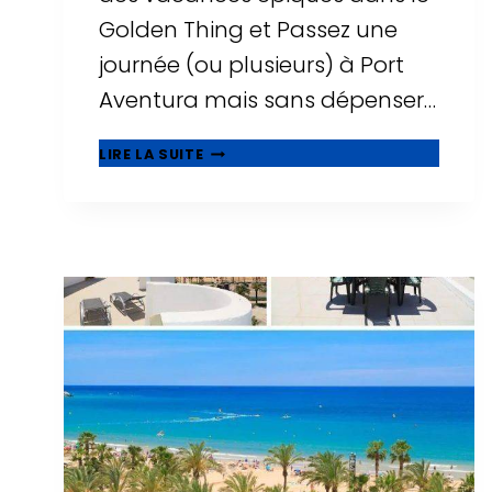
Golden Thing et Passez une
journée (ou plusieurs) à Port
Aventura mais sans dépenser…
🥇
LIRE LA SUITE
MEILLEURS
HÔTELS
PAS
CHERS
PRÈS
DE
PORT
AVENTURA