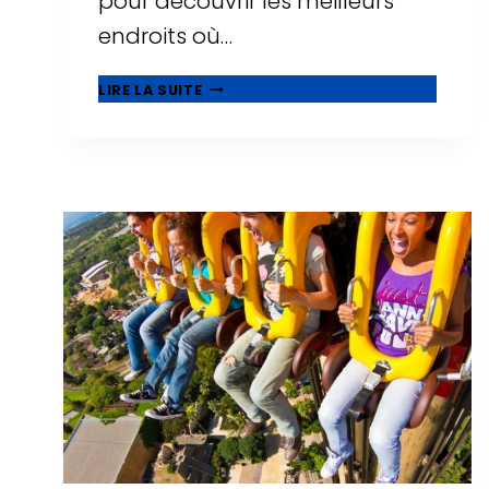
pour découvrir les meilleurs
endroits où…
21
LIRE LA SUITE
MEILLEURS
HÔTELS
FAMILIAUX
À
SALOU,
ADAPTÉS
AUX
BÉBÉS
ET
AUX
TOUT-
PETITS