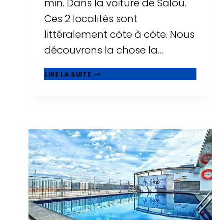
min. Dans la voiture de Salou.
Ces 2 localités sont
littéralement côte à côte. Nous
découvrons la chose la…
🥇
LIRE LA SUITE
QUE
VOIR
À
CAMBRILS,
BELLE
MUNICIPALITÉ
À
CÔTÉ
DE
SALOU