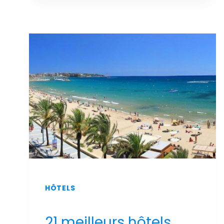
LUXE
ET
DE
DÉTENTE
:
LES
MEILLEURS
HÔTELS
DE
SALOU
AVEC
UN
SPA
AU
MEILLEUR
PRIX
!
HÔTELS
21 meilleurs hôtels