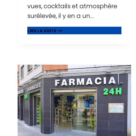
vues, cocktails et atmosphère
surélevée, il y en a un…
🌅
LIRE LA SUITE
ROOFTOPS
À
TARRAGONE
:
OÙ
BOIRE
UN
VERRE
AVEC
LES
PLUS
BELLES
VUES
?