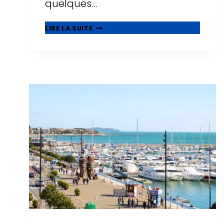
quelques…
CENTRES
LIRE LA SUITE
COMMERCIAUX
À
SALOU
:
OÙ
FAIRE
DU
SHOPPING
EN
2026
?