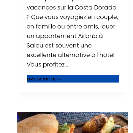
vacances sur la Costa Dorada
? Que vous voyagiez en couple,
en famille ou entre amis, louer
un appartement Airbnb à
Salou est souvent une
excellente alternative à l'hôtel.
Vous profitez…
▷
LIRE LA SUITE
LES
10
MEILLEURS
AIRBNB
À
SALOU
:
APPARTEMENTS
AVEC