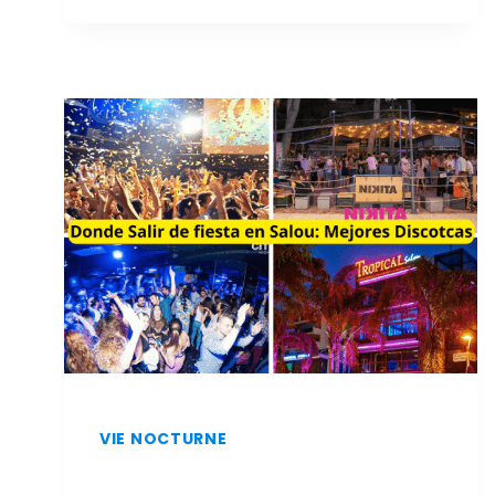
ET
À
MOINDRE
COÛT
À
SALOU
:
LES
MEILLEURS
RESTAURANTS
VIE NOCTURNE