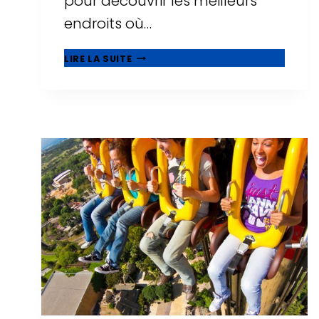
pour découvrir les meilleurs
endroits où…
21
LIRE LA SUITE
MEILLEURS
HÔTELS
FAMILIAUX
À
SALOU,
ADAPTÉS
AUX
BÉBÉS
ET
AUX
TOUT-
PETITS