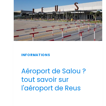
INFORMATIONS
Aéroport de Salou ?
tout savoir sur
l'aéroport de Reus
Par
Sergi Llop Penella
16 de juin de 2026