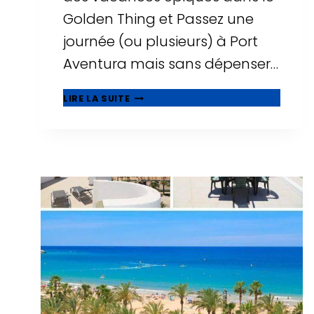
Golden Thing et Passez une
journée (ou plusieurs) à Port
Aventura mais sans dépenser…
🥇
LIRE LA SUITE
MEILLEURS
HÔTELS
PAS
CHERS
PRÈS
DE
PORT
AVENTURA