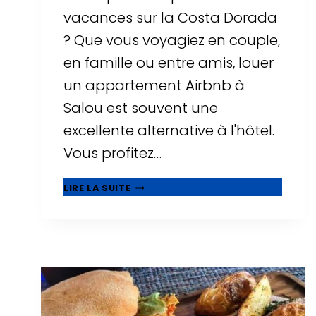
vacances sur la Costa Dorada
? Que vous voyagiez en couple,
en famille ou entre amis, louer
un appartement Airbnb à
Salou est souvent une
excellente alternative à l'hôtel.
Vous profitez…
▷
LIRE LA SUITE
LES
10
MEILLEURS
AIRBNB
À
SALOU
:
APPARTEMENTS
AVEC