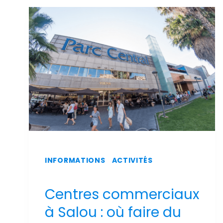
SUR
L'AÉROPORT
DE
REUS
INFORMATIONS
|
ACTIVITÉS
Centres commerciaux
à Salou : où faire du