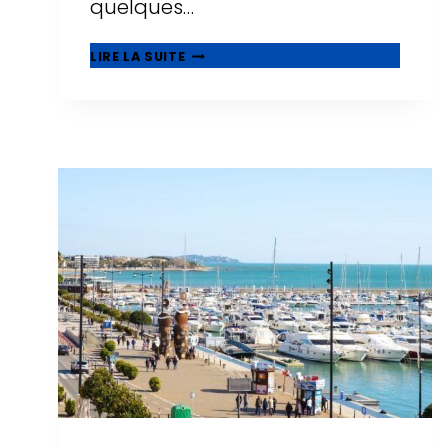
quelques…
CENTRES
LIRE LA SUITE
COMMERCIAUX
À
SALOU
:
OÙ
FAIRE
DU
SHOPPING
EN
2026
?