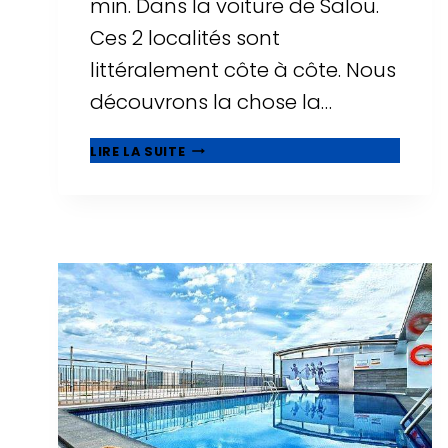
min. Dans la voiture de Salou.
Ces 2 localités sont
littéralement côte à côte. Nous
découvrons la chose la…
🥇
LIRE LA SUITE
QUE
VOIR
À
CAMBRILS,
BELLE
MUNICIPALITÉ
À
CÔTÉ
DE
SALOU