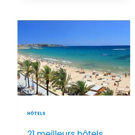
LUXE
ET
DE
DÉTENTE
:
LES
MEILLEURS
HÔTELS
DE
SALOU
AVEC
UN
SPA
AU
MEILLEUR
PRIX
!
HÔTELS
21 meilleurs hôtels