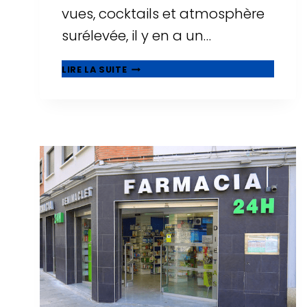
vues, cocktails et atmosphère
surélevée, il y en a un…
🌅
LIRE LA SUITE
ROOFTOPS
À
TARRAGONE
:
OÙ
BOIRE
UN
VERRE
AVEC
LES
PLUS
BELLES
VUES
?