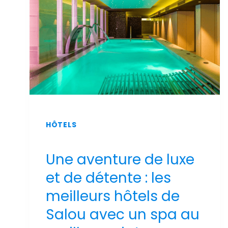
2026
HÔTELS
Une aventure de luxe
et de détente : les
meilleurs hôtels de
Salou avec un spa au