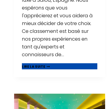
luxe à Salou, Espagne. Nous
espérons que vous
l'apprécierez et vous aidera à
mieux décider de votre choix.
Ce classement est basé sur
nos propres expériences en
tant qu'experts et
connaisseurs de…
⭐
LIRE LA SUITE
MEILLEURS
HÔTELS
DE
LUXE
À
SALOU
-
TOP