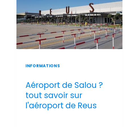
INFORMATIONS
Aéroport de Salou ?
tout savoir sur
l'aéroport de Reus
Par
Sergi Llop Penella
16 de juin de 2026