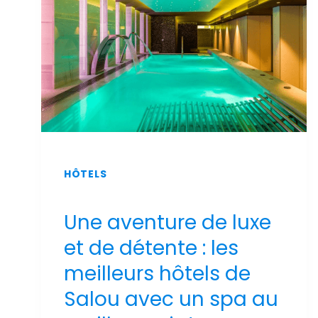
2026
HÔTELS
Une aventure de luxe
et de détente : les
meilleurs hôtels de
Salou avec un spa au