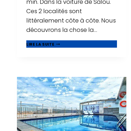
min. Dans la voiture de Salou.
Ces 2 localités sont
littéralement côte à côte. Nous
découvrons la chose la…
🥇
LIRE LA SUITE
QUE
VOIR
À
CAMBRILS,
BELLE
MUNICIPALITÉ
À
CÔTÉ
DE
SALOU