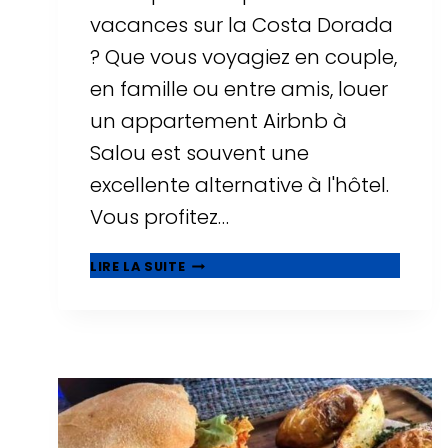
vacances sur la Costa Dorada
? Que vous voyagiez en couple,
en famille ou entre amis, louer
un appartement Airbnb à
Salou est souvent une
excellente alternative à l'hôtel.
Vous profitez…
▷
LIRE LA SUITE
LES
10
MEILLEURS
AIRBNB
À
SALOU
:
APPARTEMENTS
AVEC