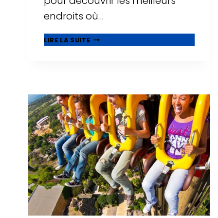
pour découvrir les meilleurs
endroits où…
21
LIRE LA SUITE
MEILLEURS
HÔTELS
FAMILIAUX
À
SALOU,
ADAPTÉS
AUX
BÉBÉS
ET
AUX
TOUT-
PETITS