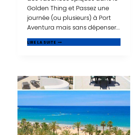
Golden Thing et Passez une
journée (ou plusieurs) à Port
Aventura mais sans dépenser…
🥇
LIRE LA SUITE
MEILLEURS
HÔTELS
PAS
CHERS
PRÈS
DE
PORT
AVENTURA