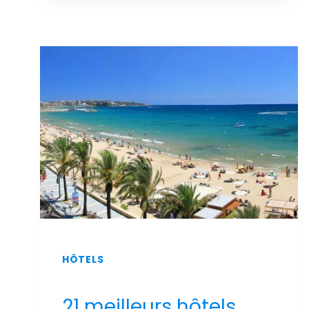
LUXE
ET
DE
DÉTENTE
:
LES
MEILLEURS
HÔTELS
DE
SALOU
AVEC
UN
SPA
AU
MEILLEUR
PRIX
!
HÔTELS
21 meilleurs hôtels