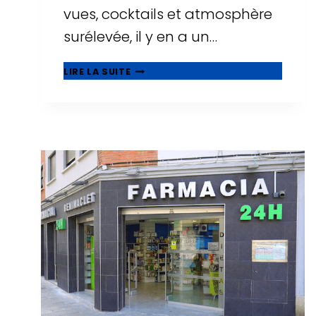
vues, cocktails et atmosphère
surélevée, il y en a un…
🌅
LIRE LA SUITE
ROOFTOPS
À
TARRAGONE
:
OÙ
BOIRE
UN
VERRE
AVEC
LES
PLUS
BELLES
VUES
?