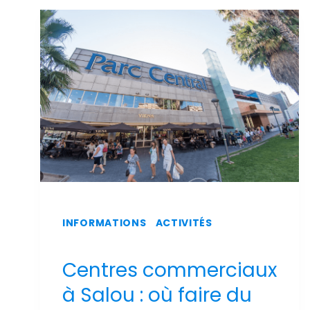
SUR
L'AÉROPORT
DE
REUS
INFORMATIONS
|
ACTIVITÉS
Centres commerciaux
à Salou : où faire du