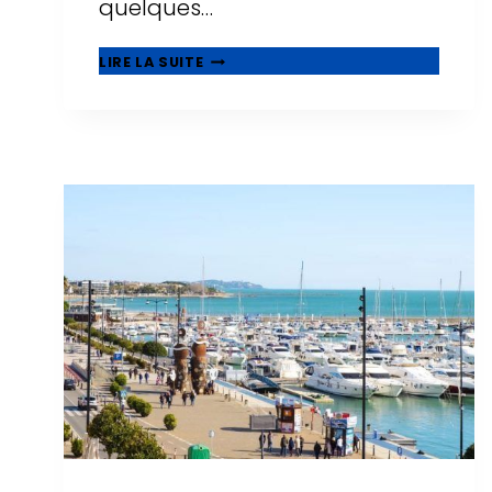
quelques…
CENTRES
LIRE LA SUITE
COMMERCIAUX
À
SALOU
:
OÙ
FAIRE
DU
SHOPPING
EN
2026
?