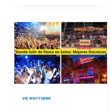
ET
À
MOINDRE
COÛT
À
SALOU
:
LES
MEILLEURS
RESTAURANTS
VIE NOCTURNE