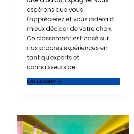
luxe à Salou, Espagne. Nous
espérons que vous
l'apprécierez et vous aidera à
mieux décider de votre choix.
Ce classement est basé sur
nos propres expériences en
tant qu'experts et
connaisseurs de…
⭐
LIRE LA SUITE
MEILLEURS
HÔTELS
DE
LUXE
À
SALOU
-
TOP